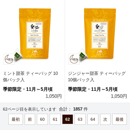
ミント甜茶 ティーバッグ 10
ジンジャー甜茶 ティーバッグ
個パック入
10個パック入
季節限定・11月～5月頃
季節限定・11月～5月頃
1,050円
1,050円
合計：
1857
件
62ページ目を表示しています
最初
前
60
61
62
63
64
次
最後