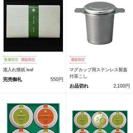
数量限定
通販限定
通販限定
漉入れ懐紙 leaf
マグカップ用ステンレス製蓋
付茶こし
完売御礼
550円
お品切れ
2,100円