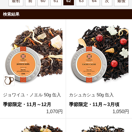
最初
前
60
61
62
63
64
次
最後
検索結果
ジョワイユ・ノエル 50g 缶入
カシュカシュ 50g 缶入
季節限定・11月～12月
季節限定・11月～3月頃
1,070円
1,050円