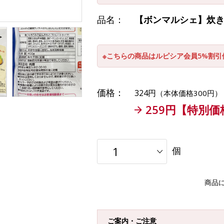
品名：
【ボンマルシェ】炊き込
※こちらの商品はルピシア会員5%割
価格：
324円
（本体価格300円）
259円【特別価
個
商品
ご案内・ご注意