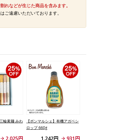
身割れなどが生じた商品を含みます。
梱はご遠慮いただいております。
三輪素麺 みわ
【ボンマルシェ】有機アガベシ
ロップ 660g
2,025円
1,242円
931円