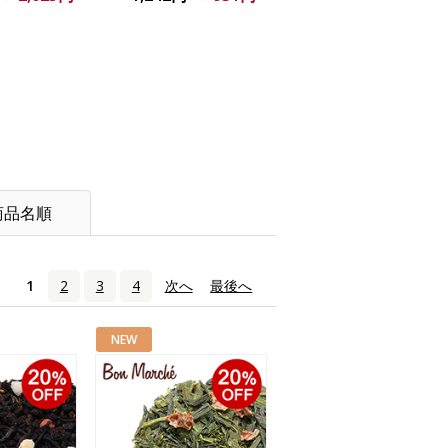
商品名順
1
2
3
4
次へ
›
最後へ
»
NEW