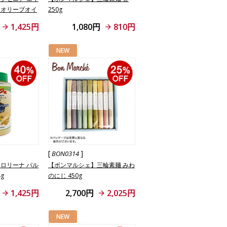
ンオリーブオイ
250g
1,425円
1,080円
810円
NEW
[
]
BON0314
ロリーナ パル
【ボンマルシェ】三輪素麺 みわ
g
のにじ 450g
1,425円
2,700円
2,025円
NEW