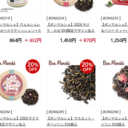
]
[
]
[
]
N0319
BON0254
BON0255
ンマルシェ】ウェルシュレ
【ボンマルシェ】2026 サク
【ボンマルシェ】2
 ホースラディッシュソース
ラ・ロゼ 50g限定デザイン缶入
＆ベリー ティー
定デザインBOX
864円
432円
1,450円
870円
1,250円
]
[
]
[
]
N0294
BON0295
BON0296
ンマルシェ】2026 サクラ
【ボンマルシェ】マスカット・
【ボンマルシェ
g限定デザイン缶入
ダージリン 50g袋入
ジリン 50g袋入