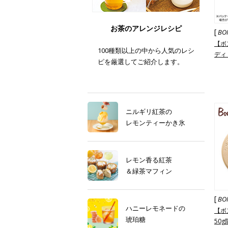
お茶のアレンジレシピ
[
BO
【ボ
100種類以上の中から人気のレシ
ディ
ピを厳選してご紹介します。
95g
ニルギリ紅茶の
レモンティーかき氷
レモン香る紅茶
＆緑茶マフィン
[
BO
ハニーレモネードの
【ボ
琥珀糖
50