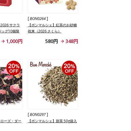
[
]
BON0264
026 サクラ
【ボンマルシェ】紅茶のお砂糖
バッグ10個限
祝来（2026 さくら）
入
1,000円
580円
348円
[
]
BON0297
】ローズ・ダー
【ボンマルシェ】甜茶 50g袋入