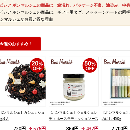
ルピシア ボンマルシェの商品は、箱潰れ、パッケージ不良、油染み、中
ルピシア ボンマルシェの商品は、ギフト用タグ、メッセージカードの同
 ボンマルシェがお買い得な理由
今週のおすすめ！
ボンマルシェ】カシュカシュ
【ボンマルシェ】ウェルシュレ
【ボンマルシェ】
0g袋入
ディ ホースラディッシュソース
のにじ 450g
95g
720円
576円
864円
432円
2,700円