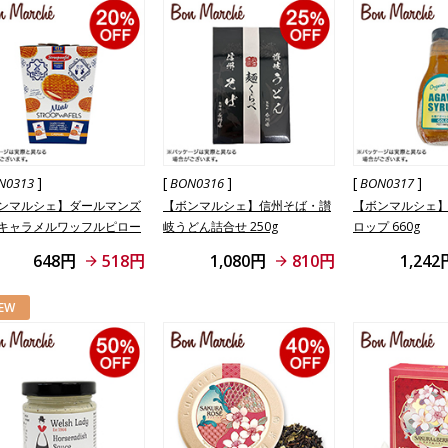
]
[
]
[
]
N0313
BON0316
BON0317
ンマルシェ】ダールマンズ
【ボンマルシェ】信州そば・讃
【ボンマルシェ
キャラメルワッフルピロー
岐うどん詰合せ 250g
ロップ 660g
ワーボックス 8枚入
648円
518円
1,080円
810円
1,242
EW