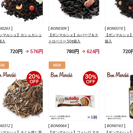
]
[
]
[
]
N0263
BON0309
BON0310
ンマルシェ】カシュカシュ
【ボンマルシェ】ルバーブ＆ス
【ボンマルシェ】フ
袋入
トロベリー 50g袋入
袋入
720円
576円
780円
624円
720
EW
NEW
]
[
]
[
]
N0312
BON0064
BON0163
ンマルシェ】さくら焙じ茶
【ボンマルシェ】フェレロ ヌテ
【ボンマルシェ】