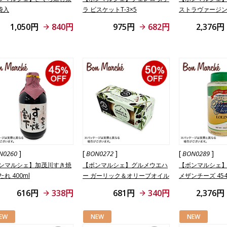
袋入
ラ ビスケットT-3×5
ストラヴァージ
ル 250ml
1,050円
840円
975円
682円
2,376円
]
[
]
[
]
N0260
BON0272
BON0289
ンマルシェ】加茂川すき焼
【ボンマルシェ】グルメウエハ
【ボンマルシェ】
れ 400ml
ー ガーリック＆オリーブオイル
メザンチーズ 454
60g
616円
338円
681円
340円
2,376円
EW
NEW
NEW