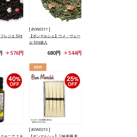
[
]
BON0311
レジエ 50g
【ボンマルシェ】ウメ・ヴェー
ル 50g袋入
円
576円
680円
544円
NEW
[
]
BON0315
クセニア エキ
【ボンマルシェ】三輪素麺 誉