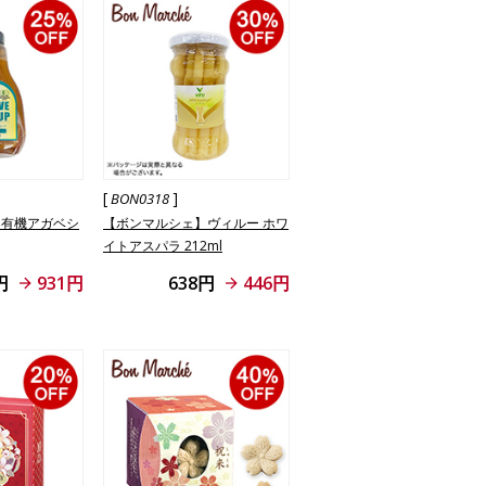
[
]
BON0318
】有機アガベシ
【ボンマルシェ】ヴィルー ホワ
イトアスパラ 212ml
円
931円
638円
446円