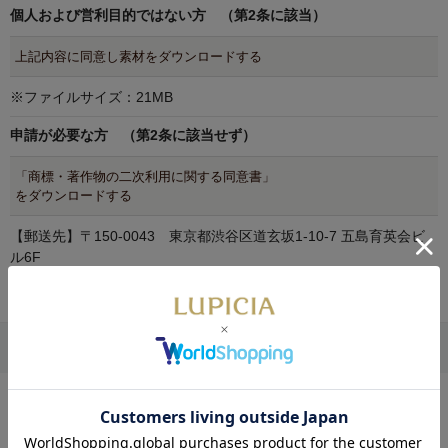
い）して頂きます。その後、利用申請者は、弊社の事前確認を受
個人および営利目的ではない方 （第2条に該当）
けて頂きます。利用申請者は、弊社の事前確認終了後に、弊社が
利用許諾の同意を行うことで、初めて利用許諾がなされます。但
上記内容に同意し素材をダウンロードする
し、第２条の各号に該当する場合には、弊社の利用許諾が不要と
なります。
※ファイルサイズ：21MB
■第２条（申請が不要の場合）
申請が必要な方 （第2条に該当せず）
コンテンツの二次利用に関しては、利用申請者及び利用申請者に
「商標・著作物の二次利用に関する同意書」
よる利用内容が、以下の条件にすべてあてはまる場合、個別の利
をダウンロードする
用許諾なしにこれを認めます。
(１)
個人及び同人サークルと呼称して差し支えのない規模の法人
【郵送先】〒150-0043 東京都渋谷区道玄坂1-10-7 五島育英会ビ
格のない団体が利用する場合（団体登録の有無に限らず、個人や
ル6F
同人サークルに偽装した法人の活動であることが発覚した場合、
株式会社ルピシア お客様相談室
弊社は直ちに法的措置を行います）
(２)
営利を目的としないこと
(３)
コンテンツの二次利用により経済的な利益を得ることがない
こと
■第３条（遵守事項）
ルピシア公式SNS
コンテンツの二次利用の際は、以下の内容を遵守して下さい。以