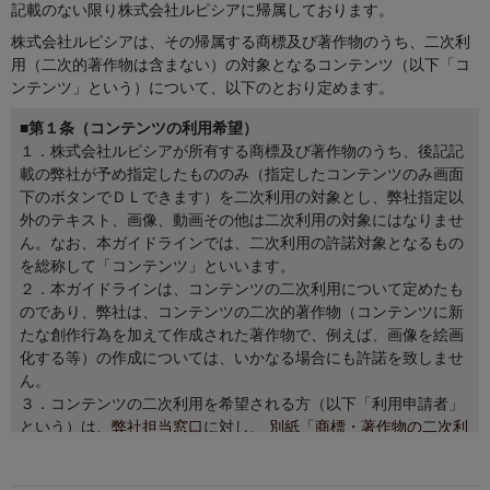
記載のない限り株式会社ルピシアに帰属しております。
株式会社ルピシアは、その帰属する商標及び著作物のうち、二次利
用（二次的著作物は含まない）の対象となるコンテンツ（以下「コ
ンテンツ」という）について、以下のとおり定めます。
■第１条（コンテンツの利用希望）
１．
株式会社ルピシアが所有する商標及び著作物のうち、後記記
載の弊社が予め指定したもののみ（指定したコンテンツのみ画面
下のボタンでＤＬできます）を二次利用の対象とし、弊社指定以
外のテキスト、画像、動画その他は二次利用の対象にはなりませ
ん。なお、本ガイドラインでは、二次利用の許諾対象となるもの
を総称して「コンテンツ」といいます。
２．
本ガイドラインは、コンテンツの二次利用について定めたも
のであり、弊社は、コンテンツの二次的著作物（コンテンツに新
たな創作行為を加えて作成された著作物で、例えば、画像を絵画
化する等）の作成については、いかなる場合にも許諾を致しませ
ん。
３．
コンテンツの二次利用を希望される方（以下「利用申請者」
という）は、
弊社担当窓口
に対し、
別紙「商標・著作物の二次利
用に関する申請書」
に署名（記名）・押印のうえ、希望される利
用内容と共に提出（提供方法は、提出の際担当者のご確認くださ