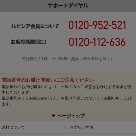
従って下さい。
・弊社が使用を不適当とみなし、弊社から削除指示があった場
合、すぐに使用を取りやめて下さい。
■第４条（利用許諾期間）
コンテンツの利用許諾期間は、
別紙「商標・著作物の二次利用に
関する申請書」
を弊社が受領してから１年間とします。コンテン
ツの二次利用を継続して行いたい場合は、利用許諾期間が満了す
る前に、改めて利用申請行うものと致します。
受付時間 10:00～18:00 年中無休（年末年始を除く）
■第５条（改定）
本ガイドライン及び
別紙「商標・著作物の二次利用に関する申請
電話番号のお掛け間違いにご注意ください
書」
は、内容が変更されることがあります。最新の情報をご確認
電話番号のお掛け間違いにより、一般の方へご迷惑をおかけする事象が発
下さい。
生しております。
電話番号をよくお確かめのうえ、お掛け間違いのないようお願い申し上げ
以上
ます。
株式会社ルピシア
ページトップ
送料について
お支払い方法