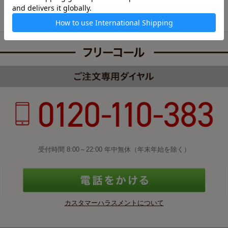
下の場合、いかなる事由においても二次利用を禁止致します。
・二次利用の対象物は、弊社が指定したコンテンツに限ります。
・コンテンツの二次利用は、弊社Webサイトへの誘導・弊社ルピ
シアブランドや製品の紹介を行う目的に限ります。
・二次利用したコンテンツの側又は画像内に、下記のコピーライ
トを明記して下さい。
Copyright © LUPICIA Co., Ltd. All Rights Reserved.
・コンテンツのうちテキストを転載する場合には、転載したテキ
ストの後に出所を明記して下さい。
・縮小・拡大以外の加工・改変を行った画像・文章等のコンテン
ツの転載は禁止致します。
・画像の入っているロゴの改編や削除は禁止致します。
・コンテンツは、弊社サーバーからのリンクではなく、必ずご自
身のウェブサーバー上に素材をおいてご使用下さい。
受付時間 8:00～22:00 年中無休（年末年始を除く）
・転載したコンテンツを弊社の許可なく有料にて配布することは
禁止致します。
・利用形態を問わず、弊社、弊社製品のイメージを損なう利用は
禁止致します。
・コンテンツを転用・利用した印刷物、ホームページ等が出来次
カスタマーハラスメントについて
第、株式会社ルピシアへ連絡、送付して下さい。
・弊社が事前確認の際に、修正を依頼する場合には、その内容に