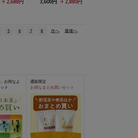
2,688円
3,600円
2,880円
5
6
7
8
次へ
›
最後へ
»
」お得なよ
通販限定
セット
お得なまとめ買いセット