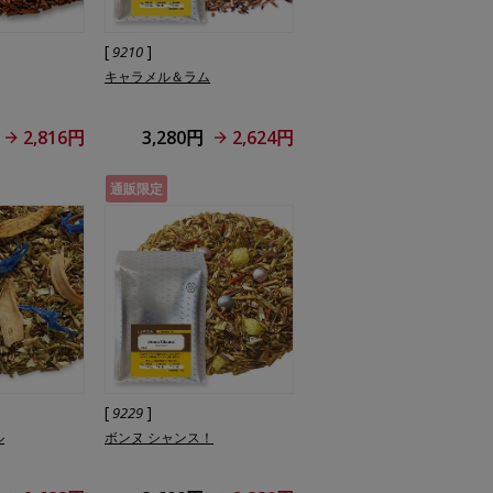
[
]
9210
キャラメル＆ラム
2,816円
3,280円
2,624円
通販限定
[
]
9229
ル
ボンヌ シャンス！