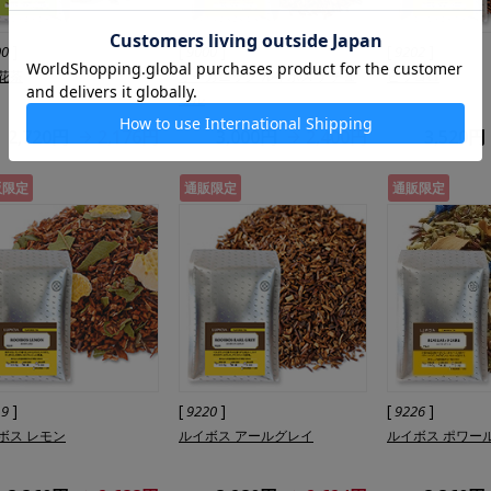
]
[
]
[
]
00
9000
9202
花茶
オーガニック ルイボス ナチュ
ピッコロ
ラル
2,720円
2,176円
3,000円
2,400円
3,520円
販限定
通販限定
通販限定
]
[
]
[
]
19
9220
9226
ボス レモン
ルイボス アールグレイ
ルイボス ポワー