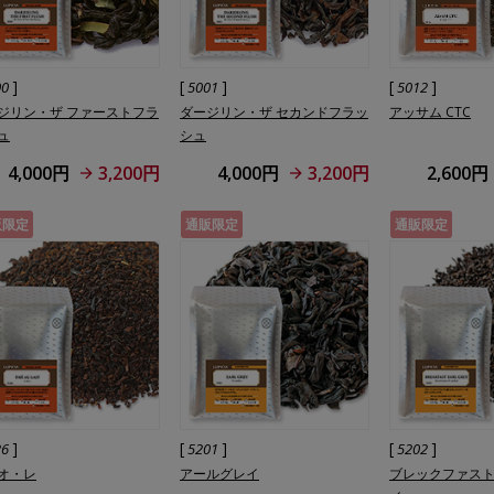
]
[
]
[
]
00
5001
5012
ジリン・ザ ファーストフラ
ダージリン・ザ セカンドフラッ
アッサム CTC
ュ
シュ
4,000円
3,200円
4,000円
3,200円
2,600円
販限定
通販限定
通販限定
]
[
]
[
]
26
5201
5202
オ・レ
アールグレイ
ブレックファス