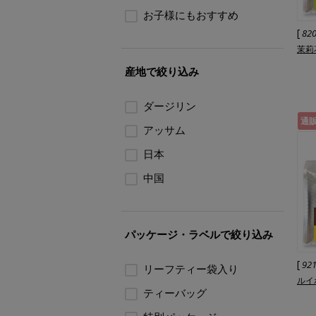
お子様にもおすすめ
[
82
茉莉
産地で絞り込み
ダージリン
通
アッサム
日本
中国
パッケージ・ラベルで絞り込み
[
92
リーフティー袋入り
ルイ
ティーバッグ