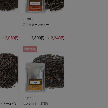
[
]
5101
アフタヌーンティー
2,080円
2,800円
2,240円
通販限定
[
]
5218
ト・アールグレ
マスカット （紅茶）