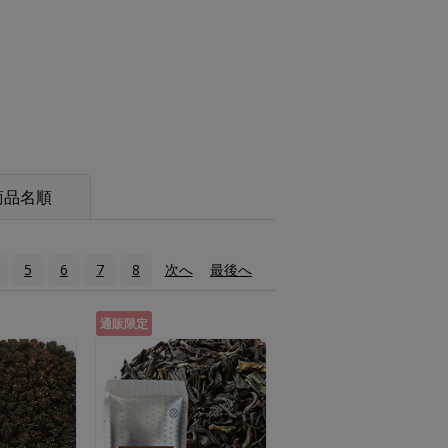
商品名順
5
6
7
8
次へ
›
最後へ
»
通販限定