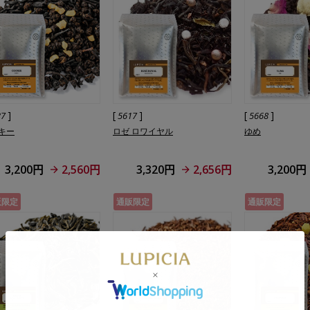
]
[
]
[
]
37
5617
5668
キー
ロゼ ロワイヤル
ゆめ
3,200円
2,560円
3,320円
2,656円
3,200円
販限定
通販限定
通販限定