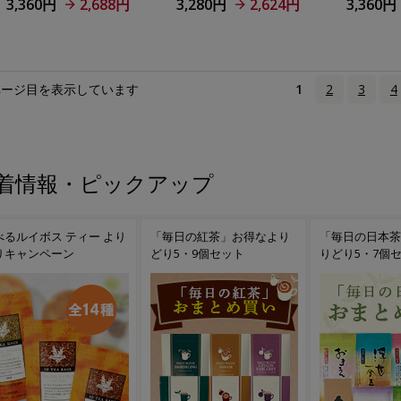
3,360円
2,688円
3,280円
2,624円
3,360円
ページ目を表示しています
1
2
3
4
着情報・ピックアップ
べるルイボス ティー より
「毎日の紅茶」お得なより
「毎日の日本茶
りキャンペーン
どり5・9個セット
りどり5・7個