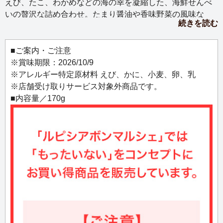
えび、たこ、わかめなどの海の幸を凝縮した、海鮮せんべ
いの贅沢な詰め合わせ。たまり醤油や香味野菜の風味な
続きを読む
ど、多彩な味と食感が一度に楽しめます。不揃いですが、
おいしさはそのままの「訳あり」お徳用パック。
■ご案内・ご注意
※賞味期限：2026/10/9
※アレルギー特定原材料 えび、かに、小麦、卵、乳
※店舗受け取りサービス対象外商品です。
■内容量／170g