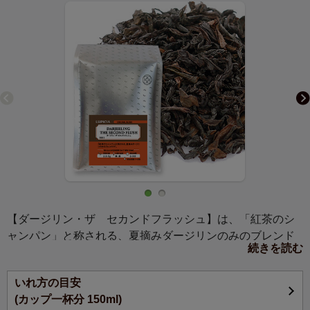
【ダージリン・ザ セカンドフラッシュ】は、「紅茶のシ
ャンパン」と称される、夏摘みダージリンのみのブレンド
続きを読む
です。芳醇な味わいでありながら、みずみずしくフルーテ
ィーな香りとすっきりしたのど越しの、飲みやすいセカン
いれ方の目安
ドフラッシュ。ヒマラヤの香気を堪能してください。
(カップ一杯分 150ml)