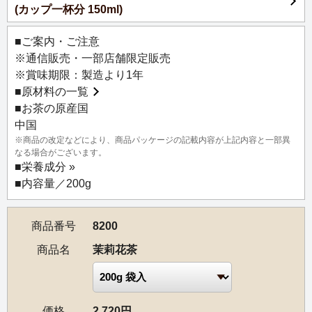
(カップ一杯分 150ml)
■ご案内・ご注意
※通信販売・一部店舗限定販売
※賞味期限：製造より1年
■
原材料の一覧
■お茶の原産国
中国
※商品の改定などにより、商品パッケージの記載内容が上記内容と一部異
なる場合がございます。
■
栄養成分 »
■内容量／200g
商品番号
8200
商品名
茉莉花茶
価格
2,720円