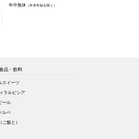
年中無休
（年末年始を除く）
食品・飲料
ルスイーツ
ヴィラルピシア
ビール
ソルベ
to（ご飯と）