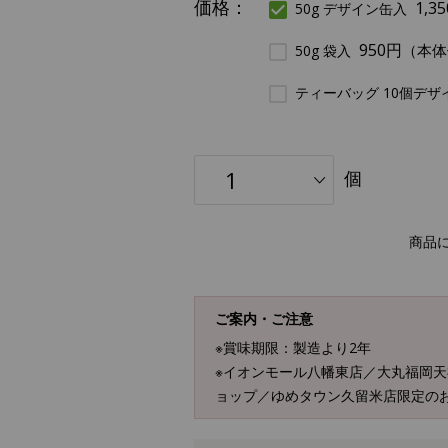
価格：
1,3
50g デザイン缶入
950円
（本体
50g 袋入
ティーバッグ 10個デザ
個
商品
ご案内・ご注意
※賞味期限：製造より2年
※イオンモール八幡東店／大丸福岡
ョップ／ゆめタウン久留米店限定の