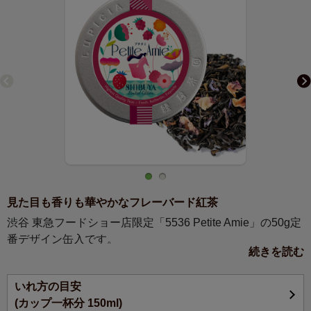
見た目も香りも華やかなフレーバード紅茶
渋谷 東急フードショー店限定「5536 Petite Amie」の50g定
番デザイン缶入です。
続きを読む
ベリーとライチのフルーティーな甘い香り。ピンクと薄紫
の花びらが可憐な印象の紅茶です。すっきりした味わい
いれ方の目安
で、アイスティーにしてもミルクを入れても美味。
(カップ一杯分 150ml)