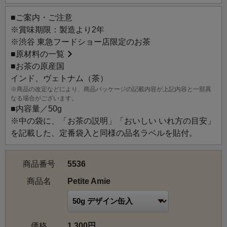
紅茶をフランボワーズ（ラズベリー）、ストロベリー、ラ
■ご案内・ご注意
イチで香りづけ。さらにバラとブルーマロウの花びらを加
※賞味期限：製造より2年
え、見た目も香りも華やかです。「Petite Amie」とはフラ
※渋谷 東急フードショー店限定のお茶
ンス語で「ガールフレンド」のこと。ミルクティーにして
■
原材料の一覧
も、アイスティーにしても香りが引き立つのでおすすめで
■お茶の原産国
す。
インド、ヴェトナム（茶）
※商品の改定などにより、商品パッケージの記載内容が上記内容と一部異
なる場合がございます。
■内容量／50g
※中の袋に、「お茶の説明」「おいしい いれ方の目安」
を記載した、定番袋入と同様の品名ラベルを貼付。
商品番号
5536
商品名
Petite Amie
価格
1,300円