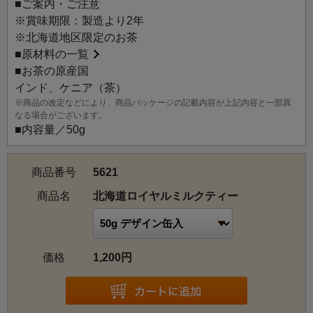
■ご案内・ご注意
かりとした紅茶を厳選してブレンド。ほんのりハニーの香
※賞味期限：製造より2年
りがミルク本来の甘みとコクを引き立てます。
※北海道地区限定のお茶
煮出し式はもちろん、通常のミルクティーで楽しむのもお
■
原材料の一覧
すすめです。リラックスしたいときや、ティータイムを優
■お茶の原産国
雅なひとときにしてくれるお茶です。ミルクとハニー（蜂
インド、ケニア（茶）
蜜）の香りづけで、ロイヤルミルクティーにした時に砂糖
※商品の改定などにより、商品パッケージの記載内容が上記内容と一部異
を入れなくてもまろやかな風味になります。ご自宅でのテ
なる場合がございます。
ィータイムや、お土産にぜひご利用ください。
■内容量／50g
商品番号
5621
商品名
北海道ロイヤルミルクティー
価格
1,200円