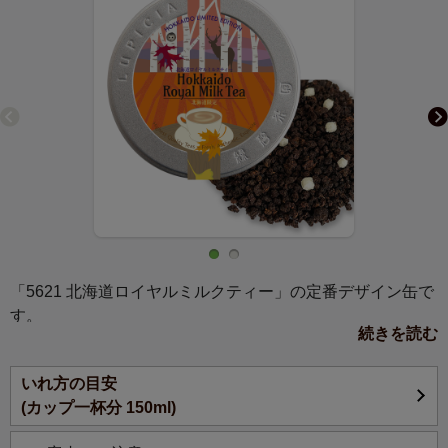
「5621 北海道ロイヤルミルクティー」の定番デザイン缶で
す。
続きを読む
北海道のミルクをイメージし、コクのある紅茶に香りづ
け。濃厚なロイヤルミルクティーで優雅な気分に。
いれ方の目安
(カップ一杯分 150ml)
北海道のミルクでつくった濃厚なロイヤルミルクティーを
イメージし、ケニアやインドのアッサムなどのコクがしっ