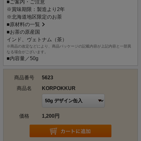
■ご案内・ご注意
ーフで紅茶を彩り、ラベンダーをアクセントに加えまし
※賞味期限：製造より2年
た。
※北海道地区限定のお茶
ハスカップとラベンダーが織りなす、甘酸っぱく爽やかで
■
原材料の一覧
どこか懐かしい香りが、北国の夏を思い起こさせます。
■お茶の原産国
爽やかな風味はアイスティーにもおすすめです。
インド、ヴェトナム（茶）
※商品の改定などにより、商品パッケージの記載内容が上記内容と一部異
KOROPOKKURUという名前は北海道に伝わる小人の物語
なる場合がございます。
から。KOROPOKKURUとは「蕗（ふき）の葉の下に住む
■内容量／50g
人」を表すアイヌ語で、小さな妖精、神様と伝えられてい
ます。爽やかな香りと可愛らしい飾り付けしたこのお茶
商品番号
5623
を、物語の舞台に見立て名付けました。
商品名
KORPOKKUR
価格
1,200円