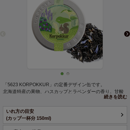
「5623 KORPOKKUR」の定番デザイン缶です。
北海道特産の果物、ハスカップとラベンダーの香り。甘酸
続きを読む
っぱくみずみずしい飲み心地の紅茶です。コロボックルと
はアイヌ語で小さな妖精を意味します。
いれ方の目安
(カップ一杯分 150ml)
北海道特産の青紫色の果実、ハスカップをメージした香り
を紅茶にブレンド。青いコーンフラワーとブルーベリーリ