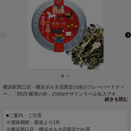
横浜駅西口店・横浜ポルタ店限定の緑のフレーバードティ
ー、「8525 横濱の街」の50gデザインラベル缶入です。
続きを読む
馬車道通り（西洋）と中華街（東洋）のモチーフをちりば
めた、異国情緒が溢れる、華やかな横濱の街の様子をイメ
ージしたデザインです。
■ご案内・ご注意
横浜を旅した気分になれる楽しい雰囲気のパッケージは、
※賞味期限：製造より1年
お土産や贈りものにもおすすめです。
※横浜西口店・横浜ポルタ店限定のお茶