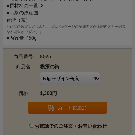
■
原材料の一覧
横濱の街：異国情緒あふれる街にふさわしく、台湾の烏龍
■お茶の原産国
茶と日本の緑茶をブレンドしたやわらかな風味のお茶。ア
台湾（茶）
プリコットとココナツの甘い香りに包まれます。
※商品の改定などにより、商品パッケージの記載内容が上記内容と一部異
なる場合がございます。
■内容量／50g
商品番号
8525
商品名
横濱の街
価格
1,300円
お電話でのご注文・お問い合わせ