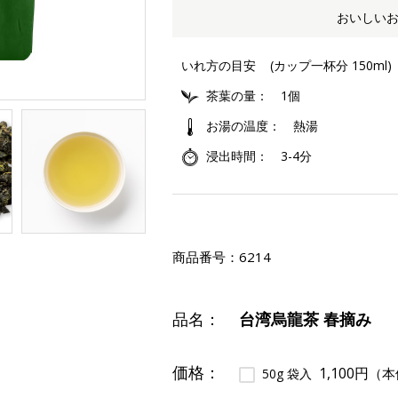
おいしい
いれ方の目安
(カップ一杯分 150ml)
茶葉の量
1個
お湯の温度
熱湯
浸出時間
3-4分
商品番号：
6214
品名：
台湾烏龍茶 春摘み
価格：
1,100円
（本
50g 袋入