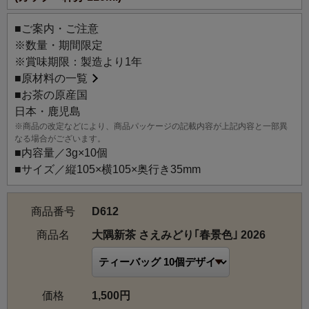
■ご案内・ご注意
※数量・期間限定
※賞味期限：製造より1年
■
原材料の一覧
■お茶の原産国
日本・鹿児島
※商品の改定などにより、商品パッケージの記載内容が上記内容と一部異
なる場合がございます。
■内容量／3g×10個
■サイズ／縦105×横105×奥行き35mm
商品番号
D612
商品名
大隅新茶 さえみどり｢春景色｣ 2026
価格
1,500円