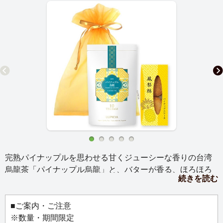
完熟パイナップルを思わせる甘くジューシーな香りの台湾
烏龍茶「パイナップル烏龍」と、バターが香る、ほろほろ
続きを読む
としたクッキー生地で、果実感たっぷりのオリジナルのパ
イナップル餡を包んだパイナップルケーキを詰め合わせま
した。ティーバッグタイプで気軽に楽しめるため、カジュ
■ご案内・ご注意
アルなギフトにぴったりです。
※数量・期間限定