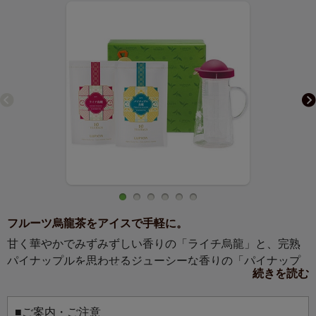
フルーツ烏龍茶をアイスで手軽に。
甘く華やかでみずみずしい香りの「ライチ烏龍」と、完熟
パイナップルを思わせるジューシーな香りの「パイナップ
続きを読む
ル烏龍」のティーバッグに、茶こし付きの耐熱ガラス製茶
器を添えました。ホットでもアイスでも楽しめる、フルー
ツ香る台湾烏龍茶の魅力をたっぷりと味わっていただける
■ご案内・ご注意