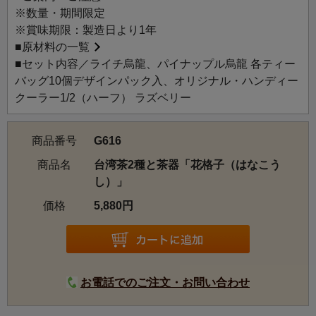
ギフトセットです。
※数量・期間限定
※賞味期限：製造日より1年
■
原材料の一覧
■セット内容／ライチ烏龍、パイナップル烏龍 各ティー
バッグ10個デザインパック入、オリジナル・ハンディー
クーラー1/2（ハーフ） ラズベリー
商品番号
G616
商品名
台湾茶2種と茶器「花格子（はなこう
し）」
価格
5,880円
お電話でのご注文・お問い合わせ