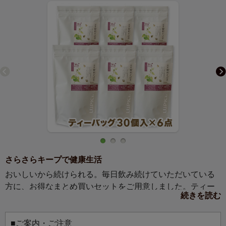
さらさらキープで健康生活
おいしいから続けられる。毎日飲み続けていただいている
方に、お得なまとめ買いセットをご用意しました。ティー
続きを読む
バッグ30個入×6点の約6か月分のセットです。毎日のお茶
に、ご自宅用にどうぞ。
韃靼そばは、健康維持に役立つルチンが普通のそばの数百
■ご案内・ご注意