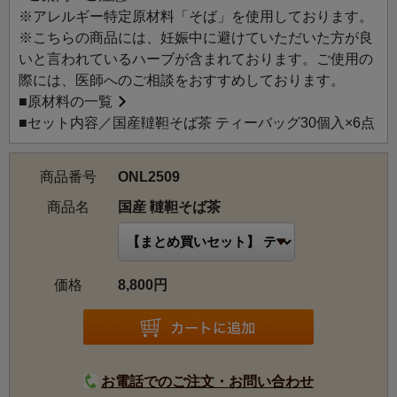
倍も含まれていると言われています。忙しい毎日の健康維
※アレルギー特定原材料「そば」を使用しております。
持におすすめです。
※こちらの商品には、妊娠中に避けていただいた方が良
通常価格より、980円お得です。
いと言われているハーブが含まれております。ご使用の
際には、医師へのご相談をおすすめしております。
■
原材料の一覧
■セット内容／国産韃靼そば茶 ティーバッグ30個入×6点
商品番号
ONL2509
商品名
国産 韃靼そば茶
価格
8,800円
お電話でのご注文・お問い合わせ