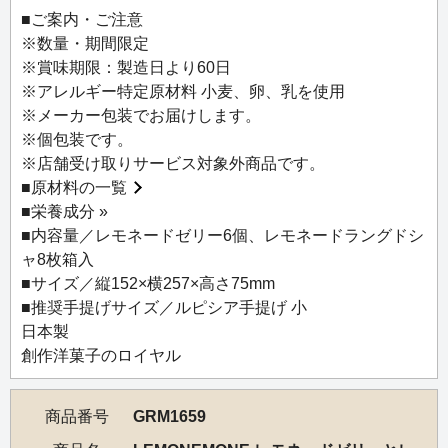
と軽やかなフランス風の焼き菓子ラングドシャは、特製の
■ご案内・ご注意
レモンホワイトチョコレートクリームをサンドしました。
※数量・期間限定
すっきりとした酸味とやさしい甘みは、紅茶や日本茶と特
※賞味期限：製造日より60日
に好相性。ホットでも水出しアイスティーでもおいしく楽
※アレルギー特定原材料 小麦、卵、乳を使用
しめます。冷たいゼリーと焼き菓子の異なる食感を一緒に
※メーカー包装でお届けします。
味わえる贅沢なセットです。
※個包装です。
※店舗受け取りサービス対象外商品です。
■
原材料の一覧
■
栄養成分 »
■内容量／レモネードゼリー6個、レモネードラングドシ
ャ8枚箱入
■サイズ／縦152×横257×高さ75mm
■推奨手提げサイズ／ルピシア手提げ 小
日本製
創作洋菓子のロイヤル
商品番号
GRM1659