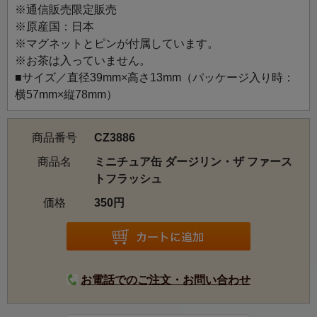
て、お好みのスタイルでお楽しみください。
※通信販売限定販売
※原産国：日本
※マグネットとピンが付属しています。
※お茶は入っていません。
■サイズ／直径39mm×高さ13mm（パッケージ入り時：
横57mm×縦78mm）
商品番号
CZ3886
商品名
ミニチュア缶 ダージリン・ザ ファース
トフラッシュ
価格
350円
お電話でのご注文・お問い合わせ