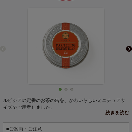
ルピシアの定番のお茶の缶を、かわいらしいミニチュアサ
イズでご用意しました。
続きを読む
マグネットか缶バッジ、お好きな仕様を選んでお使いいた
だけます。
お気に入りのバッグにつけて、マグネットボードに飾っ
■ご案内・ご注意