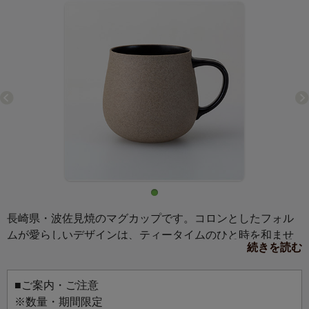
長崎県・波佐見焼のマグカップです。コロンとしたフォル
ムが愛らしいデザインは、ティータイムのひと時を和ませ
続きを読む
てくれます。内側が黄、黒と2色あり、お好きな紅茶に合わ
せて選ぶのもおすすめ。ストレートで飲まれることが多い
方は黄色、ミルクティー好きはこっくりとした色を楽しめ
■ご案内・ご注意
る黒色。紅茶好きの方へのプレゼントにもおすすめです。
※数量・期間限定