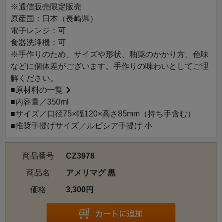
※通信販売限定販売
原産国：日本（長崎県）
電子レンジ：可
食器洗浄機：可
※手作りのため、サイズや形状、釉薬のかかり方、色味
などに個体差がございます。手作りの味わいとしてご理
解ください。
■
原材料の一覧
■内容量／350ml
■サイズ／口径75×幅120×高さ85mm（持ち手含む）
■推奨手提げサイズ／ルピシア手提げ 小
商品番号
CZ3978
商品名
アメリマグ 黒
価格
3,300円