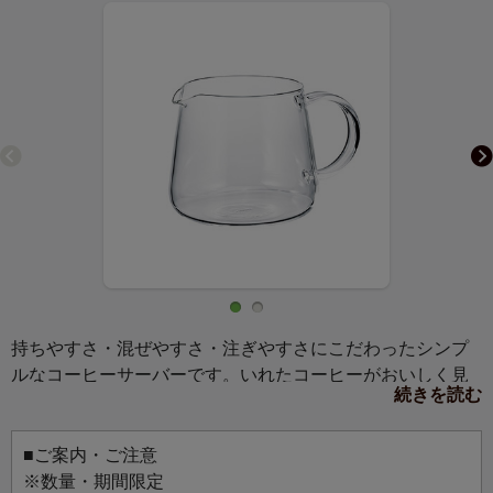
持ちやすさ・混ぜやすさ・注ぎやすさにこだわったシンプ
ルなコーヒーサーバーです。いれたコーヒーがおいしく見
続きを読む
えるようこだわった、コロンとした可愛らしさと凛とした
美しさを両立させたデザインです。あらゆるドリッパーに
対応する80mm口径。くびれのない形状なので、台座の長い
■ご案内・ご注意
ドリッパーや抽出器具にも対応します。360mlサイズは1杯
※数量・期間限定