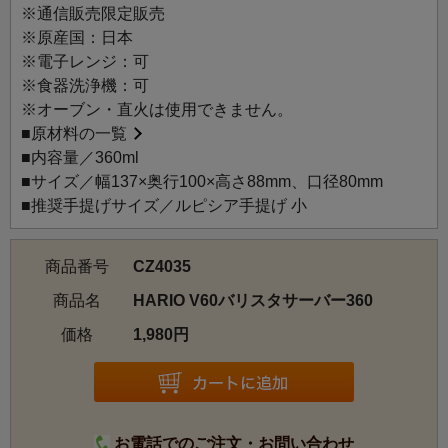
取り（200ml程度）、600mlサイズは2杯取り（400ml）で
※通信販売限定販売
の撹拌までを含めたオペレーションに適したサイズになっ
※原産国：日本
ています。口径が広く、深さが控えめなので抽出後のお手
※電子レンジ：可
入れも簡単です。高品質で安心・安全な国産耐熱ガラス
※食器洗浄機：可
（HARIO GlassR）製。
※オーブン・直火は使用できません。
お茶をいれる際の茶海としても使え、万能です。
■
原材料の一覧
■内容量／360ml
■サイズ／幅137×奥行100×高さ88mm、口径80mm
■推奨手提げサイズ／ルピシア手提げ 小
商品番号
CZ4035
商品名
HARIO V60バリスタサーバー360
価格
1,980円
お電話でのご注文・お問い合わせ