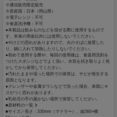
グを取り出す際にも便利です。
※通信販売限定販売
※原産国：日本（岡山県）
※電子レンジ：不可
※食器洗浄機：不可
●本製品は飲みものなどを混ぜる際に使用するもので
す。本来の用途以外には使用しないでください。
●やけどの恐れがありますので、火のそばに放置した
り、鍋に入れて加熱したりしないでください。
●初めて使用する際や、毎回の使用後は、食器用洗剤を
つけたスポンジなどでよく洗い、水気を拭き取りよく乾
かしてから保管してください。
●汚れたままや湿った場所での保管は、サビが発生する
原因となります。
●クレンザーや金属タワシなどで洗った場合、表面にキ
ズがつく恐れがあります。
●乳幼児の手の届かない場所で保管してください。
■
原材料の一覧
■サイズ／長さ：330mm（マドラー）、縦360×横