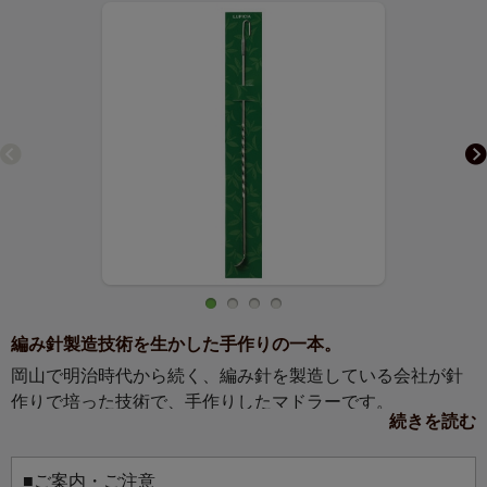
編み針製造技術を生かした手作りの一本。
岡山で明治時代から続く、編み針を製造している会社が針
作りで培った技術で、手作りしたマドラーです。
続きを読む
できあがったアイスティーなどの味見ができるよう、スプ
ーン形状になっています。編み針を思わせる先端部分は、
キッチンでの収納時に引っ掛けやすく、また、ティーバッ
■ご案内・ご注意