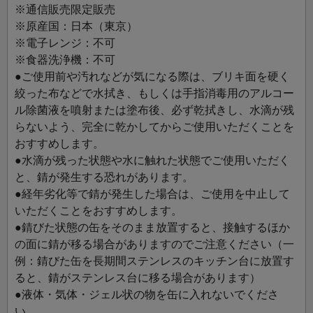
す。
※通信販売限定販売
※原産国：日本（東京）
※缶のサイズ（グラム）は煎茶の容量です。茶葉により嵩
※電子レンジ：不可
が異なりますのでご注意ください。
※食器洗浄機：不可
●ご使用前や汚れなどが気になる際は、ブリキ面を硬く
＜江東堂高橋製作所＞
絞った布などで水拭き、もしくは手指消毒用のアルコー
明治43年創業の茶筒メーカーです。110年以上変わらぬ手
ル除菌液を噴射または塗布後、必ず乾拭きし、水滴が残
仕事で、開閉するたび心地よさを感じる丁寧な作りの缶を
らないよう、完全に乾かしてからご使用いただくことを
お届けしています。
おすすめします。
●水滴が残った状態や水に触れた状態でご使用いただく
と、錆が発生する恐れがあります。
●経年劣化等で錆が発生した場合は、ご使用を中止して
いただくことをおすすめします。
●錆びた状態の缶をそのまま放置すると、接触するほか
の面に錆が移る場合がありますのでご注意ください（一
例：錆びた缶を長期間ステンレスのキッチン台に放置す
ると、錆がステンレス台に移る場合があります）
●液体・気体・ジェル状の物を缶に入れないでくださ
い。