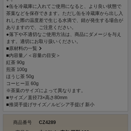
●缶を冷蔵庫に入れてご使用になると、より良い状態で
茶葉などを保存できます。ただし缶を冷蔵庫から出し入
れした際の温度差で生じる水滴で、錆が発生する場合が
ありますので、ご注意ください。
●落下や不適切なご使用方法は、商品にダメージを与え
ます。適切にお取り扱いください。
■
原材料の一覧
■内容量／＜容量の目安＞
紅茶 90g
煎茶 100g
ほうじ茶 50g
コーヒー豆 60g
※茶葉のサイズによって異なります。
■サイズ／直径73×高さ80mm
■推奨手提げサイズ／ルピシア手提げ 新小
商品番号
CZ4289