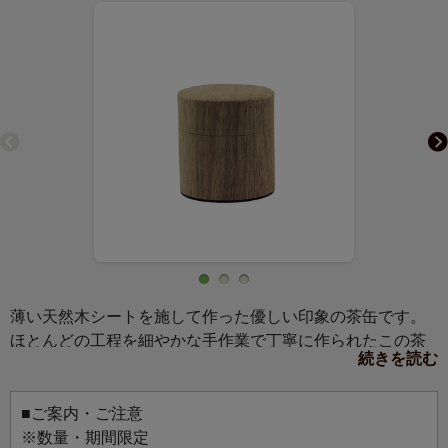
薄い天然木シートを施して作った優しい印象の茶缶です。
ほとんどの工程を細やかな手作業で丁寧に作られたこの茶
続きを読む
缶は、ブリキ特有の高い気密性はそのままに、スチール製
の中蓋が優れた遮光性と遮臭性を発揮し、お茶の風味をし
っかりと守ります。
■ご案内・ご注意
木の温かいぬくもりが心をほっこりさせてくれる一品で
※数量・期間限定