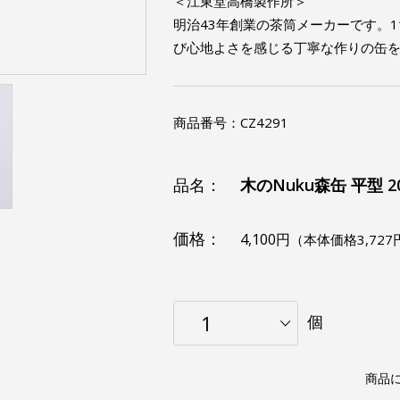
＜江東堂高橋製作所＞
明治43年創業の茶筒メーカーです。
び心地よさを感じる丁寧な作りの缶
商品番号：
CZ4291
品名：
木のNuku森缶 平型 2
価格：
4,100円
（本体価格3,727
個
商品