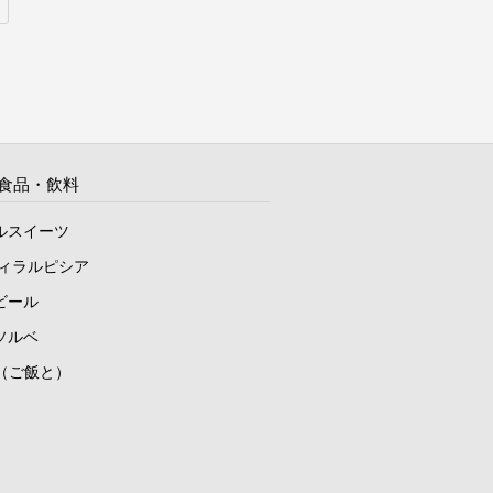
食品・飲料
ルスイーツ
ヴィラルピシア
ビール
ソルベ
to（ご飯と）