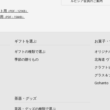
ルピシア会員のご案内
ト用
（PDF：121KB）
用
（PDF：156KB）
ギフトを選ぶ
お菓子・
ギフトの種類で選ぶ
オリジナ
季節の贈りもの
北海道 
クラフト
グラス＆
Gohan
茶器・グッズ
茶器・グッズの種類で選ぶ