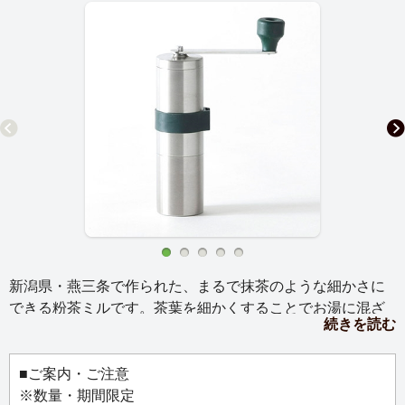
新潟県・燕三条で作られた、まるで抹茶のような細かさに
できる粉茶ミルです。茶葉を細かくすることでお湯に混ざ
続きを読む
りやすく、舌ざわりがなめらかになります。飲むだけでな
くお料理やお菓子作りなど様々なお茶アレンジを楽しむこ
とができます。
■ご案内・ご注意
※数量・期間限定