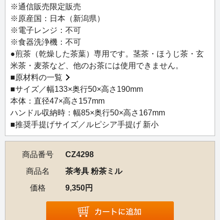
＜仕様・特徴＞
※通信販売限定販売
●セラミック刃は回転時も熱を持ちにくく金属臭がないた
※原産国：日本（新潟県）
め、お茶本来の風味を損ないません。
※電子レンジ：不可
●刃が摩耗しにくく、使い始めの優れた挽き味が長く持続し
※食器洗浄機：不可
ます。
●煎茶（乾燥した茶葉）専用です。茎茶・ほうじ茶・玄
●無段階の粒度調整になっており、ネジを回すだけで、粗挽
米茶・麦茶など、他のお茶には使用できません。
きから細挽きまで簡単に調整できます。
■
原材料の一覧
●セラミックミル部分は取り外して水洗いが可能なため、お
■サイズ／幅133×奥行50×高さ190mm
手入れも簡単です。
本体：直径47×高さ157mm
ハンドル収納時：幅85×奥行50×高さ167mm
お茶を楽しむために考えた道具、「茶考具」。ほっと一息
■推奨手提げサイズ／ルピシア手提げ 新小
つきたい、気軽にいれたい、永く使い続けたい、あなたの
心地よい時間に「茶考具」がそっと寄り添います。
商品番号
CZ4298
※煎茶（乾燥した茶葉）専用です。茎茶・ほうじ茶・玄米
商品名
茶考具 粉茶ミル
茶・麦茶など、他のお茶には使用できません。
価格
9,350円