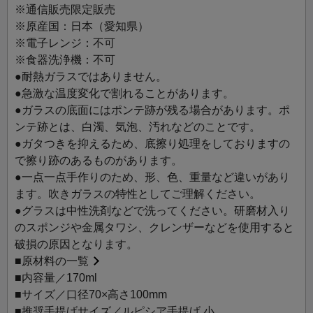
組み合わせて楽しむのもおすすめです。
※通信販売限定販売
※原産国：日本（愛知県）
※電子レンジ：不可
※食器洗浄機：不可
●耐熱ガラスではありません。
●急激な温度変化で割れることがあります。
●ガラスの底面にはポンテ跡が残る場合があります。ポ
ンテ跡とは、白濁、気泡、汚れなどのことです。
●ガタつきを抑えるため、底擦り処理をしておりますの
で擦り跡のあるものがあります。
●一点一点手作りのため、形、色、重量など違いがあり
ます。吹きガラスの特性としてご理解ください。
●グラスは中性洗剤などで洗ってください。研磨材入り
のスポンジや金属タワシ、クレンザーなどを使用すると
破損の原因となります。
■
原材料の一覧
■内容量／170ml
■サイズ／口径70×高さ100mm
■推奨手提げサイズ／ルピシア手提げ 小