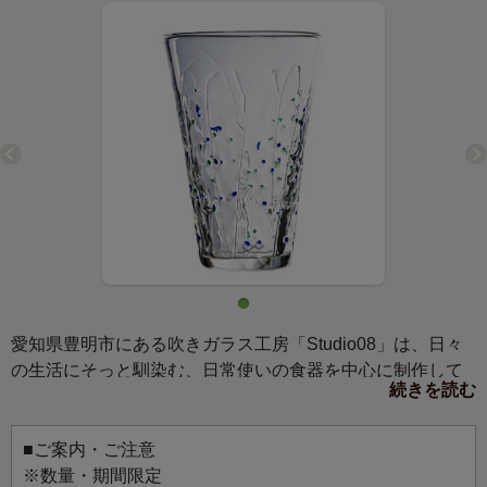
愛知県豊明市にある吹きガラス工房「Studio08」は、日々
の生活にそっと馴染む、日常使いの食器を中心に制作して
続きを読む
います。
毎日のお茶やお酒を楽しむ時間をちょっと贅沢な気分にし
てくれる、グラスたち。
■ご案内・ご注意
カラフルな模様が施されたグラスには、色の美しいお茶を
※数量・期間限定