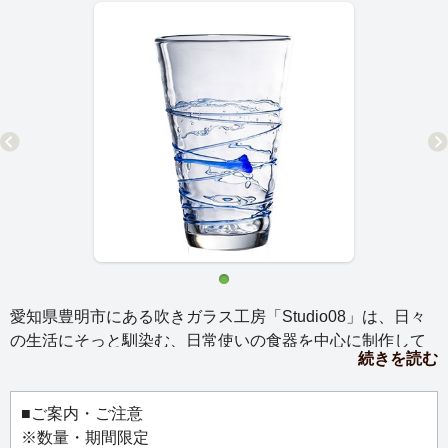
愛知県豊明市にある吹きガラス工房「Studio08」は、日々
の生活にそっと馴染む、日常使いの食器を中心に制作して
続きを読む
います。
毎日のお茶やお酒を楽しむ時間をちょっと贅沢な気分にし
てくれる、グラスたち。
■ご案内・ご注意
カラフルな模様が施されたグラスには、色の美しいお茶を
※数量・期間限定