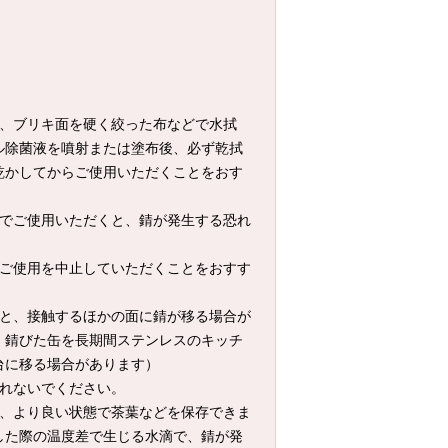
は、ブリキ面を硬く絞った布などで水拭
ル除菌液を噴射または塗布後、必ず乾拭
乾かしてからご使用いただくことをおす
態でご使用いただくと、錆が発生する恐れ
、ご使用を中止していただくことをおすす
ると、接触するほかの面に錆が移る場合が
：錆びた缶を長期間ステンレスのキッチ
台に移る場合があります）
入れないでください。
と、より良い状態で茶葉などを保存できま
した際の温度差で生じる水滴で、錆が発