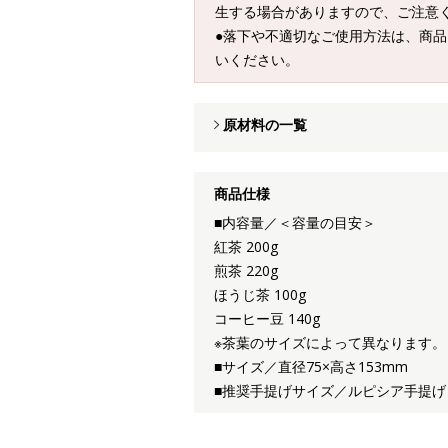
生する場合がありますので、ご注意
●落下や不適切なご使用方法は、商
いください。
原材料の一覧
商品仕様
■内容量／＜容量の目安＞
紅茶 200g
煎茶 220g
ほうじ茶 100g
コーヒー豆 140g
※茶葉のサイズによって異なります。
■サイズ／直径75×高さ153mm
■推奨手提げサイズ／ルピシア手提げ