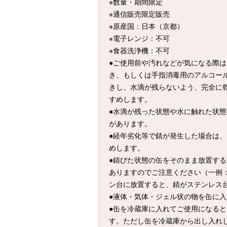
※数量・期間限定
※通信販売限定販売
※原産国：日本（京都）
※電子レンジ：不可
※食器洗浄機：不可
●ご使用前や汚れなどが気になる際
き、もしくは手指消毒用のアルコー
きし、水滴が残らないよう、完全に
すめします。
●水滴が残った状態や水に触れた状
があります。
●経年劣化等で錆が発生した場合は
めします。
●錆びた状態の缶をそのまま放置す
ありますのでご注意ください（一例
ン台に放置すると、錆がステンレス
●液体・気体・ジェル状の物を缶に
●缶を冷蔵庫に入れてご使用になる
す。ただし缶を冷蔵庫から出し入れ