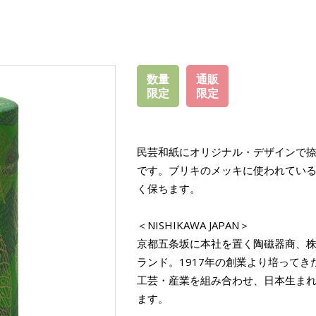
数量
通販
限定
限定
民芸和紙にオリジナル・デザインで
です。ブリキのメッキに使われてい
く保ちます。
＜NISHIKAWA JAPAN＞
京都五条坂に本社を置く陶磁器商、
ランド。1917年の創業より培って
工芸・産業を組み合わせ、日本生ま
ます。