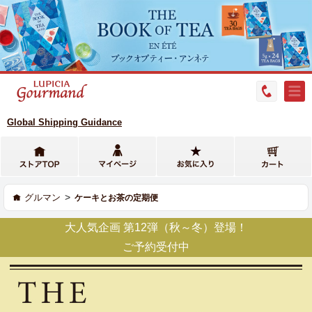
Global Shipping Guidance
>
グルマン
ケーキとお茶の定期便
大人気企画 第12弾（秋～冬）登場！
ご予約受付中