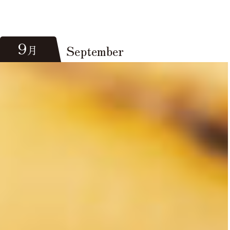
9
September
月