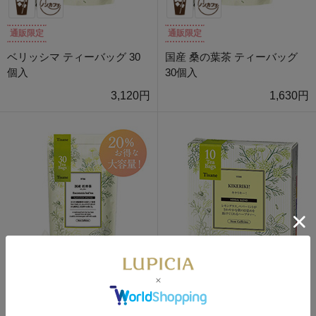
通販限定
通販限定
ベリッシマ ティーバッグ 30
国産 桑の葉茶 ティーバッグ
個入
30個入
3,120円
1,630円
通販限定
キケリキー！ ティーバッグ 10
個定番デザインBOX入
国産 杜仲茶 ティーバッグ 30