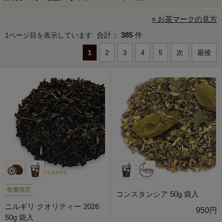
» お茶マークの見方
合計：
385
件
1ページ目を表示しています
1
2
3
4
5
次
最後
数量限定
コンスタンシア 50g 袋入
ニルギリ クオリティー 2026
950円
50g 袋入