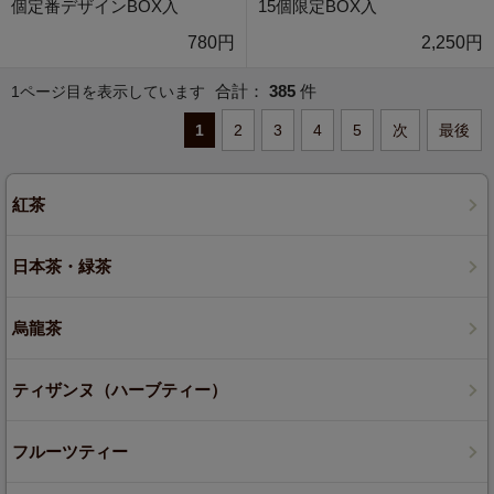
個定番デザインBOX入
15個限定BOX入
780円
2,250円
合計：
385
件
1ページ目を表示しています
1
2
3
4
5
次
最後
紅茶
日本茶・緑茶
烏龍茶
ティザンヌ（ハーブティー）
フルーツティー