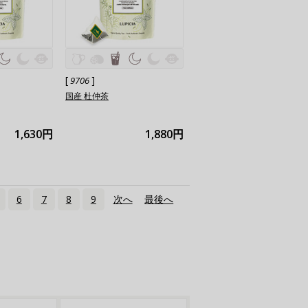
[
]
9706
国産 杜仲茶
1,630円
1,880円
6
7
8
9
次へ
›
最後へ
»