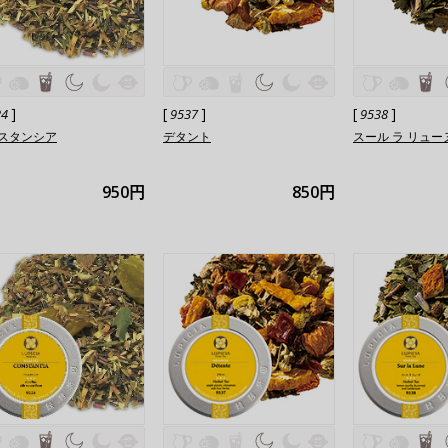
]
[
]
[
]
24
9537
9538
スタンシア
デタント
スール ラ リュー
950円
850円