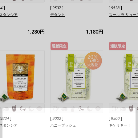
]
[
]
[
]
24
9537
9538
スタンシア
デタント
スール ラ リュー
1,280円
1,180円
通販限定
通販限定
]
[
]
[
]
P9224
9002
9500
スタンシア
ハニーブッシュ
キケリキー！