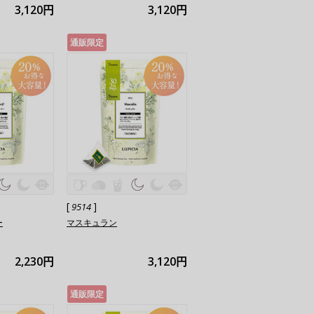
3,120円
3,120円
通販限定
[
]
9514
ー
マスキュラン
2,230円
3,120円
通販限定