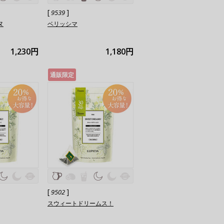
[
]
9539
ヌ
ベリッシマ
1,230円
1,180円
通販限定
[
]
9502
スウィートドリームス！