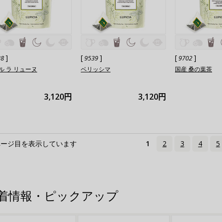
]
[
]
[
]
38
9539
9702
ル ラ リューヌ
ベリッシマ
国産 桑の葉茶
3,120円
3,120円
ページ目を表示しています
1
2
3
4
5
着情報・ピックアップ