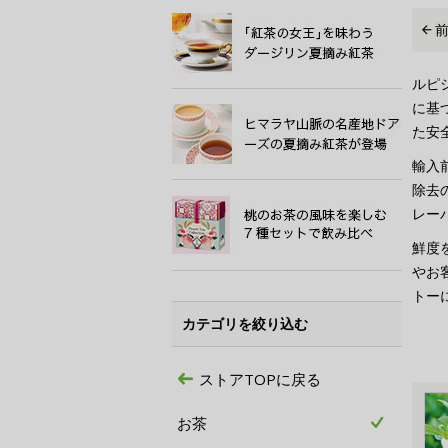
ルピ
に基
た安
輸入
除去
レー
鮮度
やお
トー
カテゴリを絞り込む
ストアTOPに戻る
お茶