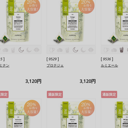
]
[
]
[
]
15
9529
9536
ミナン
プロテジェ
ルミエール
3,120円
3,120円
販限定
通販限定
通販限定