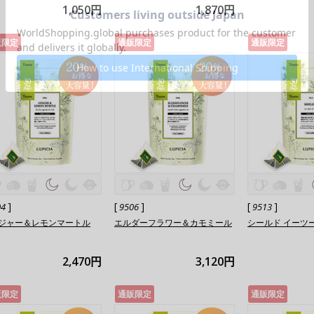
1,050円
1,870円
販限定
通販限定
通販限定
]
[
]
[
]
04
9506
9513
ジャー＆レモンマートル
エルダーフラワー＆カモミール
シールド イーツ
2,470円
3,120円
販限定
通販限定
通販限定