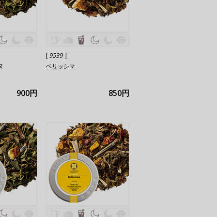
[
]
9539
ヌ
ベリッシマ
900円
850円