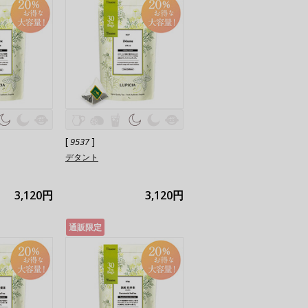
[
]
9537
デタント
3,120円
3,120円
通販限定