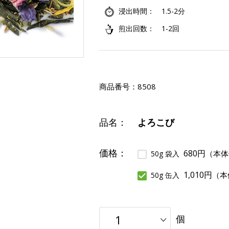
浸出時間
1.5-2分
煎出回数
1-2回
商品番号：
8508
品名：
よろこび
価格：
680円
（本体
50g 袋入
1,010円
（本
50g 缶入
個