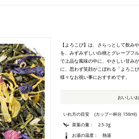
【よろこび】は、さらっとして飲み
を、みずみずしい白桃とグレープフ
で上品な風味の中に、やさしい甘み
に、思わず笑顔がこぼれる「よろこ
様々なお祝い事におすすめです。
おいしい
いれ方の目安
(カップ一杯分 150ml)
茶葉の量
2.5-3g
お湯の温度
熱湯