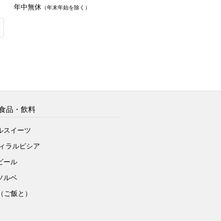
年中無休
（年末年始を除く）
食品・飲料
ルスイーツ
ヴィラルピシア
ビール
ソルベ
to（ご飯と）