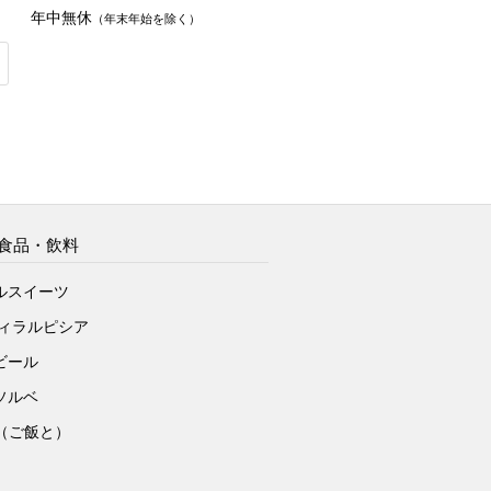
年中無休
（年末年始を除く）
食品・飲料
ルスイーツ
ヴィラルピシア
ビール
ソルベ
to（ご飯と）