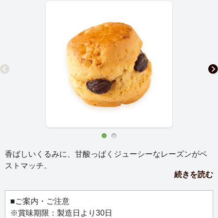
香ばしいくるみに、甘酸っぱくジューシーなレーズンがベ
ストマッチ。
続きを読む
美味しさがぎゅっと詰まったレーズンで生地はしっとり。
小粒のくるみの歯ごたえもあり、ふわりと軽い口当たりで
す。
■ご案内・ご注意
※賞味期限：製造日より30日