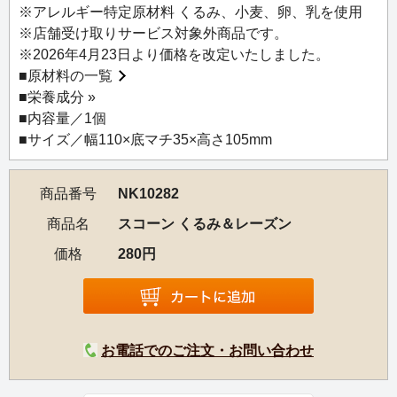
お茶専門店のルピシアが、紅茶に最もよく合う焼き菓子と
※アレルギー特定原材料 くるみ、小麦、卵、乳を使用
しておすすめするスコーン。
※店舗受け取りサービス対象外商品です。
北海道産小麦をオリジナルの配合でブレンドし、小麦本来
※2026年4月23日より価格を改定いたしました。
の香ばしい風味と甘みを最大限に引き出しました。国産小
■
原材料の一覧
麦ならではの強いコシを生かし、外はサクッと、中はふん
■
栄養成分 »
わりとやさしい口当たりに仕上げています。
■内容量／1個
小麦粉と牛乳、卵、バターの分量を考え抜いた絶妙なバラ
■サイズ／幅110×底マチ35×高さ105mm
ンスは、甘さも控えめでシンプルな味わいです。
自社でひとつひとつ丁寧に焼き上げたスコーンを、ぜひ紅
商品番号
NK10282
茶と一緒にお召し上がりください。
商品名
スコーン くるみ＆レーズン
価格
280円
お電話でのご注文・お問い合わせ