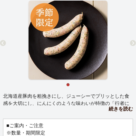
北海道産豚肉を粗挽きにし、ジューシーでプリッとした食
感を大切にし、にんにくのような味わいが特徴の「行者に
続きを読む
んにく」を練り込んだ季節のソーセージです。豚肉の旨み
と行者にんにくの風味が、心地よい食感と共に弾けます。
行者にんにくの風味を生かした味わいは、ビールのお供に
■ご案内・ご注意
も最適です。
※数量・期間限定