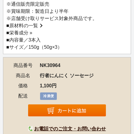
※通信販売限定販売
【お召し上がり方】
※賞味期限：製造日より半年
冷蔵庫で12時間を目安に解凍し、フライパンなどで軽く焼
※店舗受け取りサービス対象外商品です。
き目をつけるか、沸騰したお湯で3分程度ゆでてください。
■
原材料の一覧
または、冷凍のまま沸騰したお湯で5分程度ゆでてくださ
■
栄養成分 »
い。
■内容量／3本入
※解凍後はお早めにお召し上がりください。
■サイズ／150g（50g×3）
※外装袋のままの湯煎はご遠慮ください。
商品番号
NK30964
商品名
行者にんにく ソーセージ
価格
1,100円
配送
冷凍便
お電話でのご注文・お問い合わせ