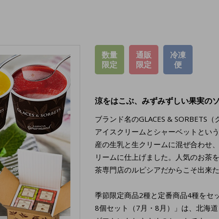
数量
通販
冷凍
限定
限定
便
涼をはこぶ、みずみずしい果実の
ブランド名のGLACES & SORBE
アイスクリームとシャーベットとい
産の生乳と生クリームに混ぜ合わせ
リームに仕上げました。人気のお茶
茶専門店のルピシアだからこそ出来
季節限定商品2種と定番商品4種をセ
8個セット（7月・8月）」は、北海