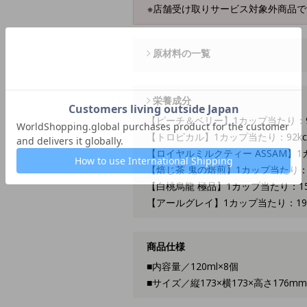
※店舗受け取りサービス対象外商品で
原材料の一覧
栄養成分
【ピーチ＆ベリー】1カップ当たり：92
【トロピカル】1カップ当たり：92kca
【ロイヤルミルクティー ASSAM】1カ
【焙じ茶 鬼の焙煎】1カップ当たり：21
【白桃烏龍 極品】1カップ当たり：158
【アールグレイ】1カップ当たり：195k
商品仕様
■内容量／120ml×8個
■サイズ／縦173×横173×高さ176mm