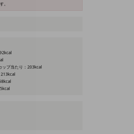
す。
kcal
l
ップ当たり：203kcal
3kcal
kcal
cal