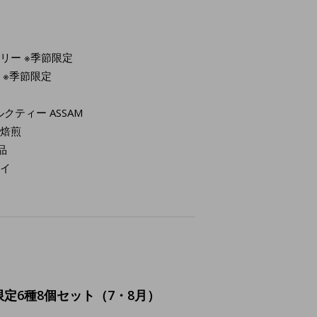
ベリー ※季節限定
ル ※季節限定
クティー ASSAM
の焙煎
品
レイ
定6種8個セット（7・8月）