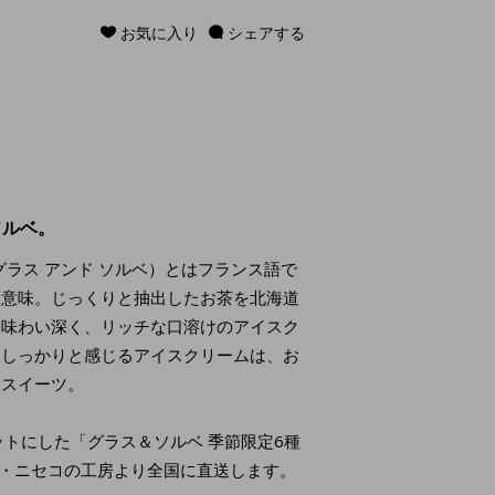
お気に入り
シェアする
ソルベ。
TS（グラス アンド ソルベ）とはフランス語で
う意味。じっくりと抽出したお茶を北海道
、味わい深く、リッチな口溶けのアイスク
をしっかりと感じるアイスクリームは、お
たスイーツ。
ットにした「グラス＆ソルベ 季節限定6種
道・ニセコの工房より全国に直送します。