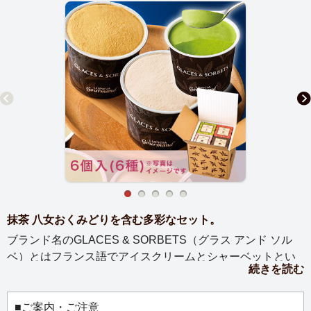
抹茶 八女おくみどりを含む多彩なセット。
ブランド名のGLACES & SORBETS（グラス アンド ソル
ベ）とはフランス語でアイスクリームとシャーベットとい
続きを読む
う意味。じっくりと抽出したお茶を北海道産の生乳と生ク
リームに混ぜ合わせ、味わい深く、リッチな口溶けのアイ
スクリームに仕上げました。人気のお茶をしっかりと感じ
■ご案内・ご注意