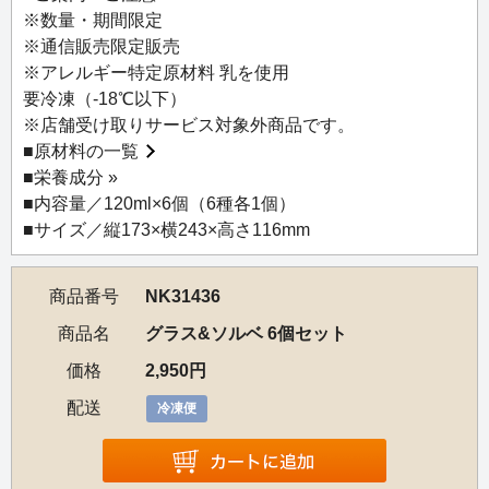
るアイスクリームは、ルピシアだからこそ出来たスイー
※数量・期間限定
ツ。
※通信販売限定販売
※アレルギー特定原材料 乳を使用
定番6種各1個をセットにした「グラス＆ソルベ 6個セッ
要冷凍（-18℃以下）
ト」は、北海道・ニセコの工房より全国に直送いたしま
※店舗受け取りサービス対象外商品です。
す。
■
原材料の一覧
■
栄養成分 »
NK7090 グラス＆ソルベ ロイヤルミルクティー ASSAM
■内容量／120ml×6個（6種各1個）
NK31425 グラス＆ソルベ 抹茶 八女 おくみどり
■サイズ／縦173×横243×高さ116mm
NK31223 グラス&ソルベ 「焙じ茶 鬼の焙煎」
NK7098 グラス＆ソルベ ロゼ ロワイヤル
商品番号
NK31436
NK7093 グラス＆ソルベ 白桃烏龍 極品
NK30685 グラス＆ソルベ アールグレイ
商品名
グラス&ソルベ 6個セット
価格
2,950円
配送
冷凍便