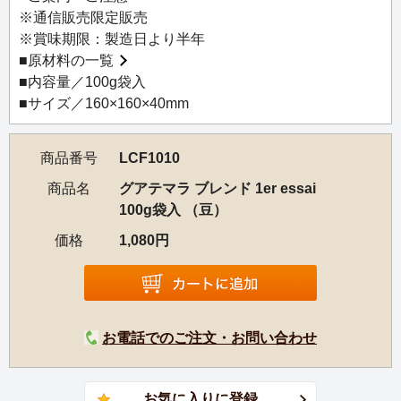
※通信販売限定販売
使用上の注意：濡れたスプーンなどは使用しないでくださ
※賞味期限：製造日より半年
い。
■
原材料の一覧
※お湯を使用の際は火傷にご注意ください。
■内容量／100g袋入
※開封後はお早めにお召し上がりください。
■サイズ／160×160×40mm
商品番号
LCF1010
商品名
グアテマラ ブレンド 1er essai
100g袋入 （豆）
価格
1,080円
お電話でのご注文・お問い合わせ