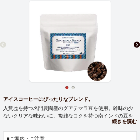
アイスコーヒーにぴったりなブレンド。
入賞歴を持つ名門農園産のグアテマラ豆を使用。雑味の少
ないクリアな味わいに、複雑なコクを持つ南インドの豆を
続きを読む
ブレンドしました。焙煎の効いた香りと苦みも特徴です。
焙煎度合：深煎り
■ご案内・ご注意