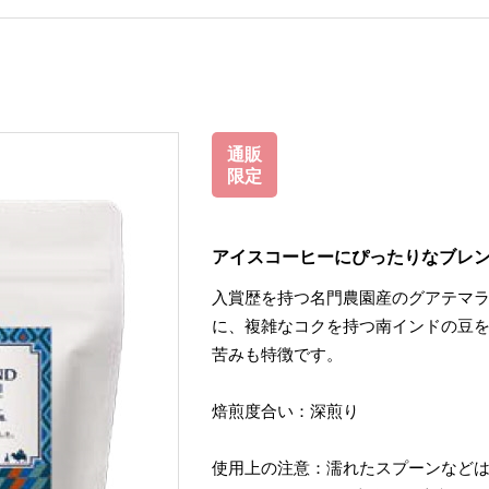
通販
限定
アイスコーヒーにぴったりなブレ
入賞歴を持つ名門農園産のグアテマ
に、複雑なコクを持つ南インドの豆
苦みも特徴です。
焙煎度合い：深煎り
使用上の注意：濡れたスプーンなど