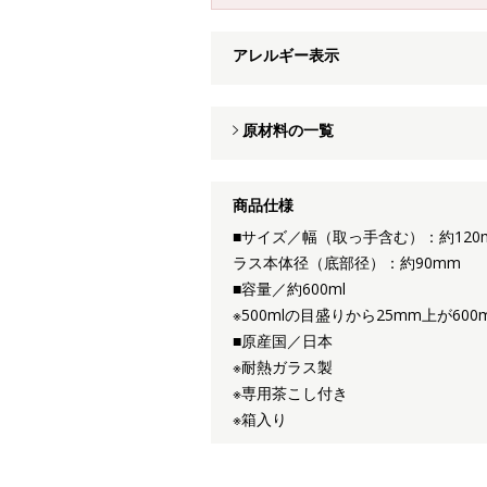
アレルギー表示
原材料の一覧
商品仕様
■サイズ／幅（取っ手含む）：約120
ラス本体径（底部径）：約90mm
■容量／約600ml
※500mlの目盛りから25mm上が6
■原産国／日本
※耐熱ガラス製
※専用茶こし付き
※箱入り