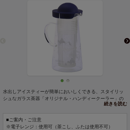
水出しアイスティーが簡単においしくできる、スタイリッ
シュなガラス茶器「オリジナル・ハンディークーラー」の
続きを読む
ハーフサイズに、ネイビーのフタをご用意しました。
一人で楽しむのにぴったりな容量600mlです。
いろいろな種類のお茶を少しずつ飲みたい方にもおすす
■ご案内・ご注意
め。
※電子レンジ：使用可（茶こし、ふたは使用不可）