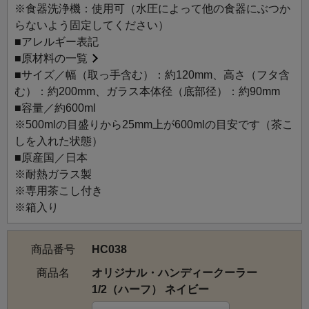
耐熱ガラス製なので、ホットティーにもお使いいただけま
※食器洗浄機：使用可（水圧によって他の食器にぶつか
す。
らないよう固定してください）
茶こし、フタは「オリジナル・ハンディークーラー」と共
■アレルギー表記
通です。
■
原材料の一覧
■サイズ／幅（取っ手含む）：約120mm、高さ（フタ含
む）：約200mm、ガラス本体径（底部径）：約90mm
■容量／約600ml
※500mlの目盛りから25mm上が600mlの目安です（茶こ
しを入れた状態）
■原産国／日本
※耐熱ガラス製
※専用茶こし付き
※箱入り
商品番号
HC038
商品名
オリジナル・ハンディークーラー
1/2（ハーフ） ネイビー