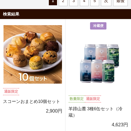
1
2
3
4
5
次
最後
検索結果
冷蔵便
通販限定
数量限定
通販限定
スコーンおまとめ10個セット
羊蹄山麓 3種6缶セット（冷
2,900円
蔵）
4,623円