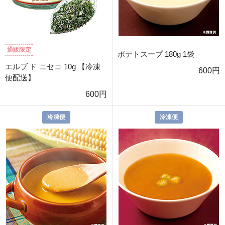
通販限定
ポテトスープ 180g 1袋
エルブ ド ニセコ 10g 【冷凍
600円
便配送】
600円
冷凍便
冷凍便