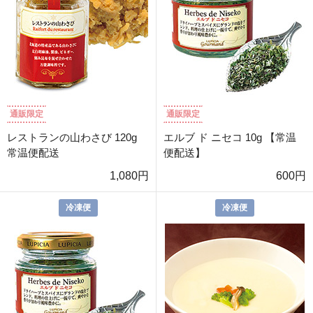
通販限定
通販限定
レストランの山わさび 120g
エルブ ド ニセコ 10g 【常温
常温便配送
便配送】
1,080円
600円
冷凍便
冷凍便