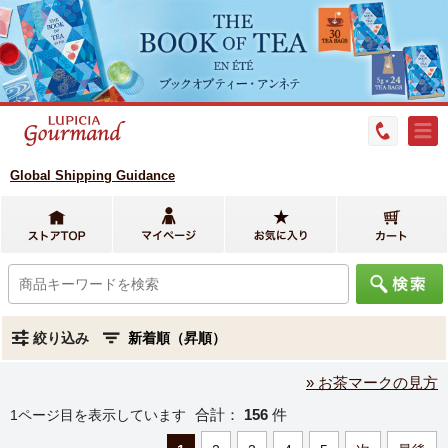
Global Shipping Guidance
絞り込み
» お茶マークの見方
合計：
156
件
1ページ目を表示しています