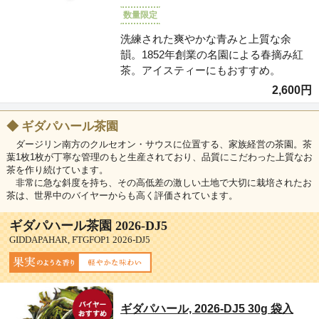
数量限定
洗練された爽やかな青みと上質な余
韻。1852年創業の名園による春摘み紅
茶。アイスティーにもおすすめ。
2,600円
◆
ギダパハール茶園
ダージリン南方のクルセオン・サウスに位置する、家族経営の茶園。茶
葉1枚1枚が丁寧な管理のもと生産されており、品質にこだわった上質なお
茶を作り続けています。
非常に急な斜度を持ち、その高低差の激しい土地で大切に栽培されたお
茶は、世界中のバイヤーからも高く評価されています。
ギダパハール茶園 2026-DJ5
GIDDAPAHAR, FTGFOP1 2026-DJ5
ギダパハール, 2026-DJ5 30g 袋入