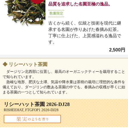
品質を追求した名園至極の逸品。
数量限定
古くから続く、伝統と技術を現代に継
承する名園が作りあげた春摘み紅茶。
丁寧に仕上げた、上質感溢れる逸品で
す。
2,500円
◆
リシーハット茶園
ダージリン北西部に位置し、最高のオーガニックティーを栽培すること
で知られています。
急峻な地形、肥沃な土壌、気温や降水量は茶樹の栽培に理想的な条件を
備えており、ダージリンの数ある茶園の中でも、春摘みの収穫が早くに始
まる茶園の一つとして知られています。
リシーハット茶園 2026-DJ28
RISHEEHAT, FTGFOP1 2026-DJ28