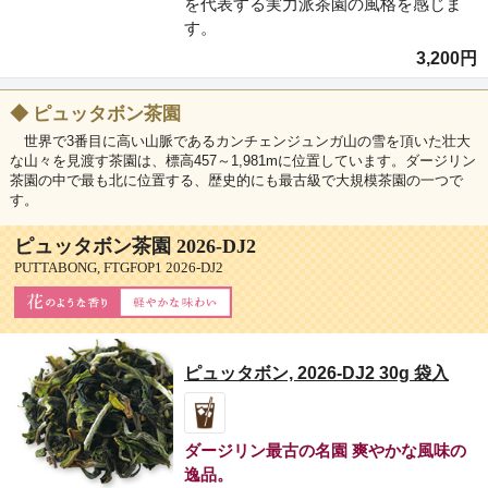
を代表する実力派茶園の風格を感じま
す。
3,200円
◆
ピュッタボン茶園
世界で3番目に高い山脈であるカンチェンジュンガ山の雪を頂いた壮大
な山々を見渡す茶園は、標高457～1,981mに位置しています。ダージリン
茶園の中で最も北に位置する、歴史的にも最古級で大規模茶園の一つで
す。
ピュッタボン茶園 2026-DJ2
PUTTABONG, FTGFOP1 2026-DJ2
ピュッタボン, 2026-DJ2 30g 袋入
ダージリン最古の名園 爽やかな風味の
逸品。