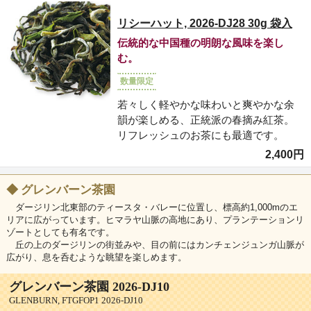
リシーハット, 2026-DJ28 30g 袋入
伝統的な中国種の明朗な風味を楽し
む。
数量限定
若々しく軽やかな味わいと爽やかな余
韻が楽しめる、正統派の春摘み紅茶。
リフレッシュのお茶にも最適です。
2,400円
◆
グレンバーン茶園
ダージリン北東部のティースタ・バレーに位置し、標高約1,000mのエ
リアに広がっています。ヒマラヤ山脈の高地にあり、プランテーションリ
ゾートとしても有名です。
丘の上のダージリンの街並みや、目の前にはカンチェンジュンガ山脈が
広がり、息を呑むような眺望を楽しめます。
グレンバーン茶園 2026-DJ10
GLENBURN, FTGFOP1 2026-DJ10