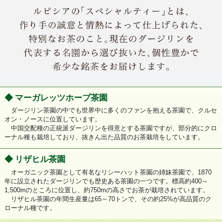
◆
マーガレッツホープ茶園
ダージリン茶園の中でも世界中に多くのファンを抱える茶園で、クルセ
オン・ノースに位置しています。
中国交配種の正統派ダージリンを得意とする茶園ですが、部分的にクロ
ーナル種も栽培しており、抜きん出た品質のお茶栽培をしています。
◆
リザヒル茶園
オーガニック茶園として有名なリシーハット茶園の姉妹茶園で、1870
年に設立されたダージリンでも歴史ある茶園の一つです。標高約400～
1,500mのところに位置し、約750mの高さでお茶が栽培されています。
リザヒル茶園の年間生産量は65～70トンで、その約25%が高品質のク
ローナル種です。