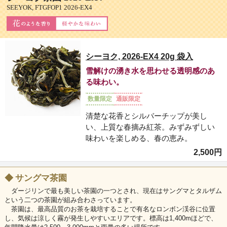
SEEYOK, FTGFOP1 2026-EX4
シーヨク, 2026-EX4 20g 袋入
雪解けの湧き水を思わせる透明感のあ
る味わい。
数量限定
通販限定
清楚な花香とシルバーチップが美し
い、上質な春摘み紅茶。みずみずしい
味わいを楽しめる、春の恵み。
2,500円
◆
サングマ茶園
ダージリンで最も美しい茶園の一つとされ、現在はサングマとタルザム
という二つの茶園が組み合わさっています。
茶園は、最高品質のお茶を栽培することで有名なロンボン渓谷に位置
し、気候は涼しく霧が発生しやすいエリアです。標高は1,400mほどで、