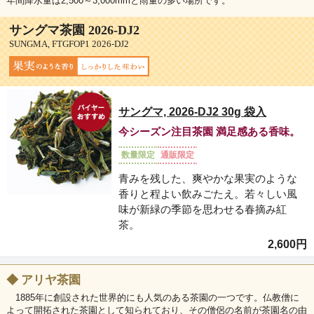
年間降水量は2,500～3,000mmと雨量の多い場所です。
サングマ茶園 2026-DJ2
SUNGMA, FTGFOP1 2026-DJ2
サングマ, 2026-DJ2 30g 袋入
今シーズン注目茶園 満足感ある香味。
数量限定
通販限定
青みを残した、爽やかな果実のような
香りと程よい飲みごたえ。若々しい風
味が新緑の季節を思わせる春摘み紅
茶。
2,600円
◆
アリヤ茶園
1885年に創設された世界的にも人気のある茶園の一つです。仏教僧に
よって開拓された茶園として知られており、その僧侶の名前が茶園名の由