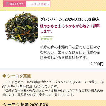
グレンバーン, 2026-DJ10 30g 袋入
軽やかさとまろやかさが心地よく調和
します。
数量限定
新緑の森の木漏れ日を思わせる軽やか
な味わい、柔らかな飲み口と花香の余
韻を楽しめる春摘み紅茶です。
2,000円
◆
シーヨク茶園
インドとネパールの国境に近いダージリンのミリクバレーに位置し、標
高1,100～1,800mに渡り広がっています。
伝統的な中国種やAV2のクローナル種を生かした丁寧な製茶と職人の技
術により、高品質なお茶を安定して生産しています。
シーヨク茶園 2026-EX4