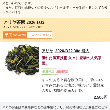
来といわれています。
また、紅茶や緑茶などの希少なスペシャルティーを生産することでも知
られています。
アリヤ茶園 2026-DJ2
ARYA, SFTGFOP1 2026-DJ2
アリヤ, 2026-DJ2 30g 袋入
優れた製茶技術 久々に登場の人気茶
園。
数量限定
通販限定
キレのある上質な飲み口に、深いコク
と青みのある心地よい味わい。愛好家
の多い名園の春摘み紅茶。
2,500円
※旬のお茶は気象条件などの諸事情により、発売時期などが変更になる場