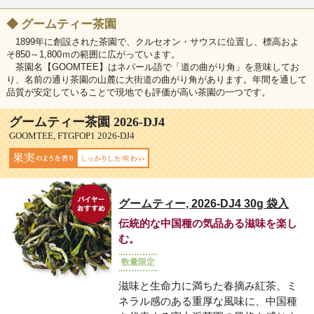
◆
グームティー茶園
1899年に創設された茶園で、クルセオン・サウスに位置し、標高およ
そ850～1,800ｍの範囲に広がっています。
茶園名【GOOMTEE】はネパール語で「道の曲がり角」を意味してお
り、名前の通り茶園の山麓に大街道の曲がり角があります。年間を通して
品質が安定していることで現地でも評価が高い茶園の一つです。
グームティー茶園 2026-DJ4
GOOMTEE, FTGFOP1 2026-DJ4
グームティー, 2026-DJ4 30g 袋入
伝統的な中国種の気品ある滋味を楽し
む。
数量限定
滋味と生命力に満ちた春摘み紅茶。ミ
ネラル感のある重厚な風味に、中国種