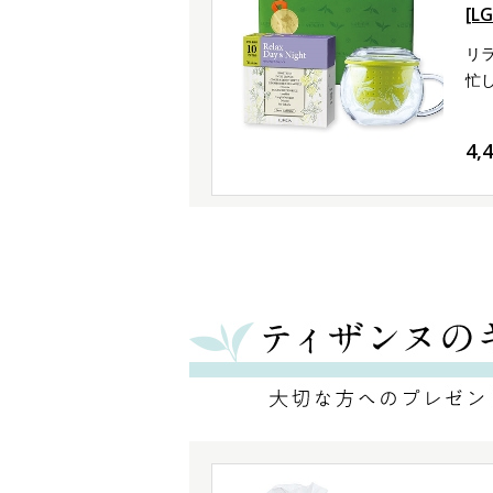
[
リ
忙
4,