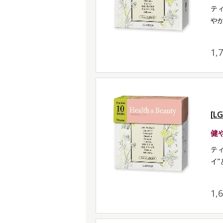
テ
や
1
[L
健
テ
イ
1