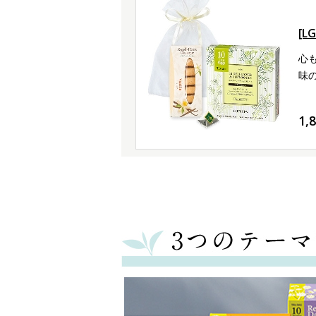
[
心
味
1,