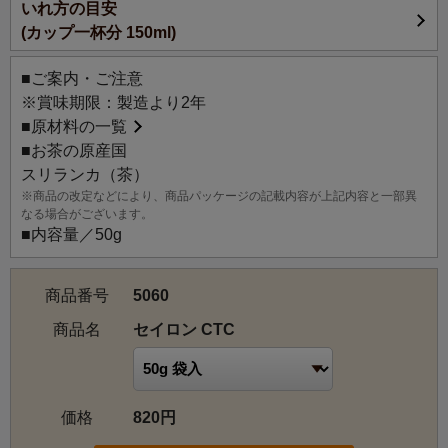
いれ方の目安
セイロン（スリランカ） CEYLON (SRI LANKA)
(カップ一杯分 150ml)
インド亜大陸の東南、インド洋に位置する島国。北海道の
0.8倍ほどの面積の国土には、中央の山岳地帯から南部にか
■ご案内・ご注意
けて、庭園のように美しく整備された茶園が多数点在して
※賞味期限：製造より2年
います。産地は標高によって、ローグロウン（610m未
■
原材料の一覧
満）、ミディアムグロウン（610～1,220m未満）、ハイグ
■お茶の原産国
ロウン（1,220m以上）の三つに分類され、それぞれ製法や
スリランカ（茶）
品種など個性の異なる上質な紅茶を製造。19世紀から続く
※商品の改定などにより、商品パッケージの記載内容が上記内容と一部異
英国式紅茶の伝統を引き継ぎながら進化を続けている、紅
なる場合がございます。
茶の聖地です。
■内容量／50g
商品番号
5060
商品名
セイロン CTC
価格
820円