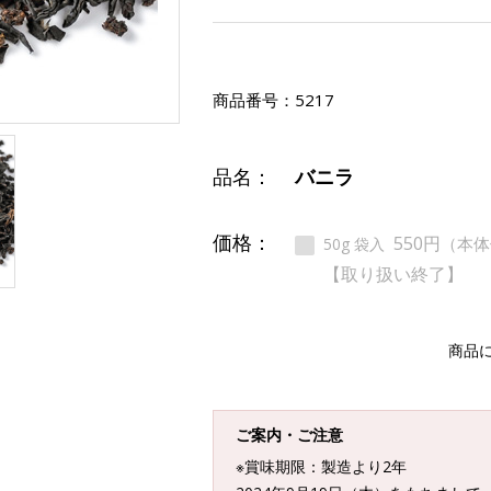
商品番号：
5217
品名：
バニラ
価格：
550円
（本体
50g 袋入
【取り扱い終了】
商品
ご案内・ご注意
※賞味期限：製造より2年