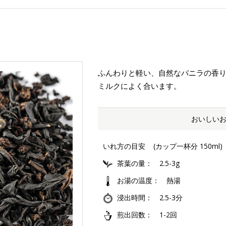
ふんわりと軽い、自然なバニラの香
ミルクによく合います。
おいしい
いれ方の目安
(カップ一杯分 150ml)
茶葉の量
2.5-3g
お湯の温度
熱湯
浸出時間
2.5-3分
煎出回数
1-2回