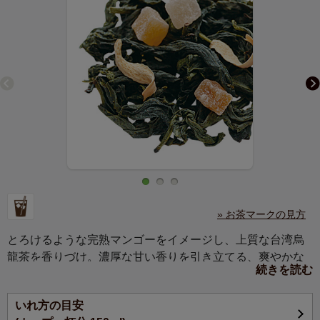
» お茶マークの見方
とろけるような完熟マンゴーをイメージし、上質な台湾烏
龍茶を香りづけ。濃厚な甘い香りを引き立てる、爽やかな
続きを読む
味わいです。アイスティーにもおすすめ。
上質な台湾烏龍茶に、宮崎マンゴーなどに代表される、マ
いれ方の目安
ンゴーの中でも特にとろけるような食感と濃厚な甘みが特