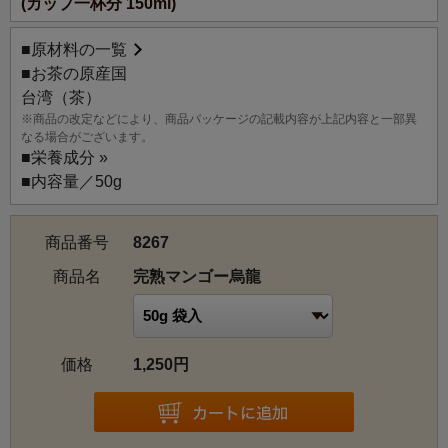
(カップ一杯分 150ml)
徴のアップルマンゴータイプをイメージして香りづけしま
した。
■
原材料の一覧
りんごのように皮が赤くなり、その色に艶が出て甘い香り
■お茶の原産国
がするようになった「まさに今が食べごろ」の完熟マンゴ
台湾（茶）
ーの香りを追求した、本格的な香りが魅力のフレーバード
※商品の改定などにより、商品パッケージの記載内容が上記内容と一部異
ティーです。果実にも負けない、口の中に広がるトロピカ
なる場合がございます。
ルな風味をお楽しみください。
■
栄養成分 »
■内容量／50g
商品番号
8267
商品名
完熟マンゴー烏龍
価格
1,250円