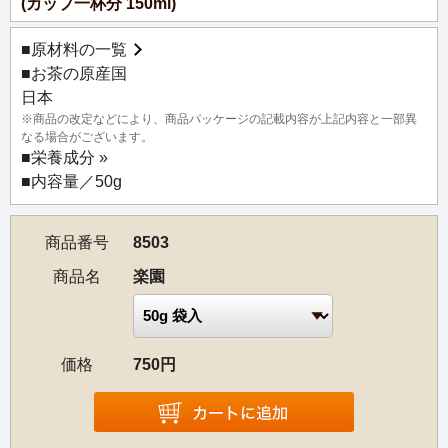
(カップ一杯分 150ml)
■
原材料の一覧
■お茶の原産国
日本
※商品の改定などにより、商品パッケージの記載内容が上記内容と一部異
なる場合がございます。
■
栄養成分 »
■内容量／50g
商品番号
8503
商品名
楽園
価格
750円